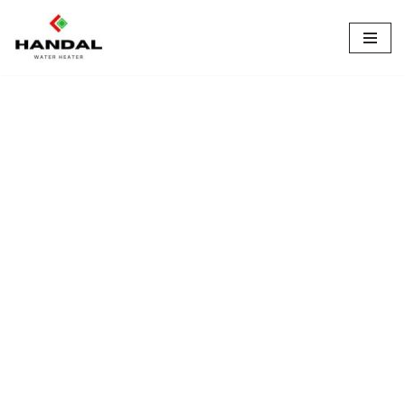
Lompat
ke
konten