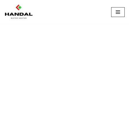
Lompat
ke
konten