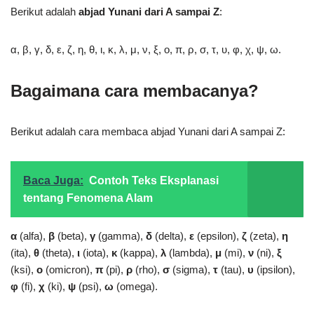
Berikut adalah
abjad Yunani dari A sampai Z
:
α, β, γ, δ, ε, ζ, η, θ, ι, κ, λ, μ, ν, ξ, ο, π, ρ, σ, τ, υ, φ, χ, ψ, ω.
Bagaimana cara membacanya?
Berikut adalah cara membaca abjad Yunani dari A sampai Z:
Baca Juga:
Contoh Teks Eksplanasi
tentang Fenomena Alam
α
(alfa),
β
(beta),
γ
(gamma),
δ
(delta),
ε
(epsilon),
ζ
(zeta),
η
(ita),
θ
(theta),
ι
(iota),
κ
(kappa),
λ
(lambda),
μ
(mi),
ν
(ni),
ξ
(ksi),
ο
(omicron),
π
(pi),
ρ
(rho),
σ
(sigma),
τ
(tau),
υ
(ipsilon),
φ
(fi),
χ
(ki),
ψ
(psi),
ω
(omega).