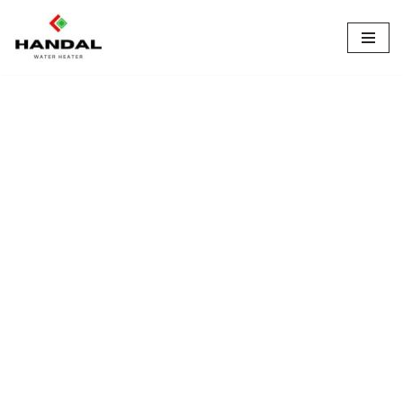
Lompat
ke
konten