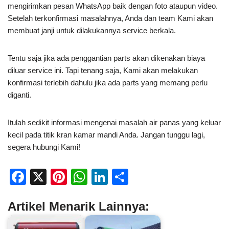
mengirimkan pesan WhatsApp baik dengan foto ataupun video.
Setelah terkonfirmasi masalahnya, Anda dan team Kami akan
membuat janji untuk dilakukannya service berkala.
Tentu saja jika ada penggantian parts akan dikenakan biaya
diluar service ini. Tapi tenang saja, Kami akan melakukan
konfirmasi terlebih dahulu jika ada parts yang memang perlu
diganti.
Itulah sedikit informasi mengenai masalah air panas yang keluar
kecil pada titik kran kamar mandi Anda. Jangan tunggu lagi,
segera hubungi Kami!
F
X
Pi
W
Li
S
a
nt
h
n
h
Artikel Menarik Lainnya:
c
er
at
k
ar
e
e
s
e
e