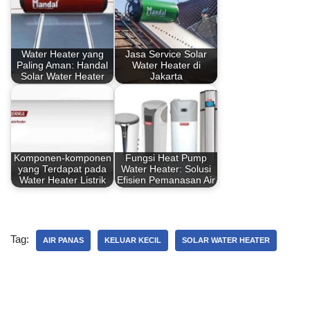
b
st
A
dI
o
p
n
Water Heater yang
Jasa Service Solar
o
p
Paling Aman: Handal
Water Heater di
Solar Water Heater
Jakarta
k
Komponen-komponen
Fungsi Heat Pump
yang Terdapat pada
Water Heater: Solusi
Water Heater Listrik
Efisien Pemanasan Air
Tag:
AIR PANAS
KELUAR KECIL
SOLAR WATER HEATER