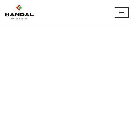
Lompat
ke
konten