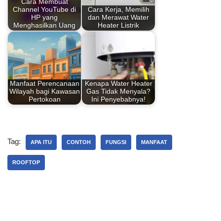
Cara Membuat
Channel YouTube di
Cara Kerja, Memilih
o
p
HP yang
dan Merawat Water
Menghasilkan Uang
Heater Listrik
k
Manfaat Perencanaan
Kenapa Water Heater
Wilayah bagi Kawasan
Gas Tidak Menyala?
Pertokoan
Ini Penyebabnya!
Tag:
APA ITU
CONTOH
FUNGSI
MANFAAT
ROOFTOP