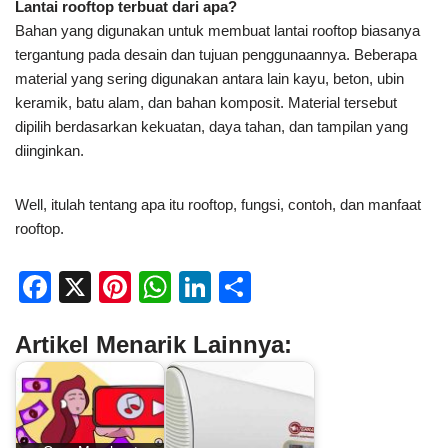
Lantai rooftop terbuat dari apa?
Bahan yang digunakan untuk membuat lantai rooftop biasanya
tergantung pada desain dan tujuan penggunaannya. Beberapa
material yang sering digunakan antara lain kayu, beton, ubin
keramik, batu alam, dan bahan komposit. Material tersebut
dipilih berdasarkan kekuatan, daya tahan, dan tampilan yang
diinginkan.
Well, itulah tentang apa itu rooftop, fungsi, contoh, dan manfaat
rooftop.
F
X
Pi
W
Li
S
a
nt
h
n
h
Artikel Menarik Lainnya:
c
er
at
k
ar
e
e
s
e
e
b
st
A
dI
o
p
n