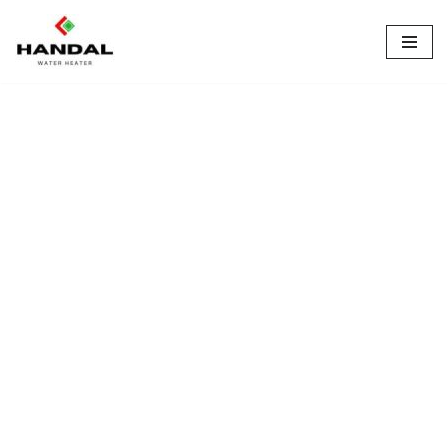
Lompat
ke
konten