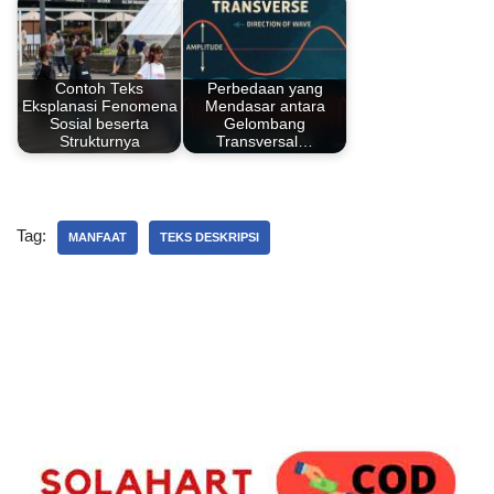
Contoh Teks
Perbedaan yang
Eksplanasi Fenomena
Mendasar antara
Sosial beserta
Gelombang
Strukturnya
Transversal…
Tag:
MANFAAT
TEKS DESKRIPSI