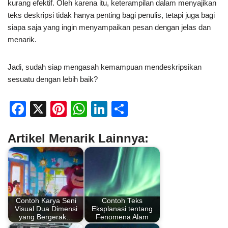
kurang efektif. Oleh karena itu, keterampilan dalam menyajikan
teks deskripsi tidak hanya penting bagi penulis, tetapi juga bagi
siapa saja yang ingin menyampaikan pesan dengan jelas dan
menarik.
Jadi, sudah siap mengasah kemampuan mendeskripsikan
sesuatu dengan lebih baik?
F
X
Pi
W
Li
S
a
nt
h
n
h
Artikel Menarik Lainnya:
c
er
at
k
ar
e
e
s
e
e
b
st
A
dI
o
p
n
Contoh Karya Seni
Contoh Teks
o
p
Visual Dua Dimensi
Eksplanasi tentang
yang Bergerak…
Fenomena Alam
k