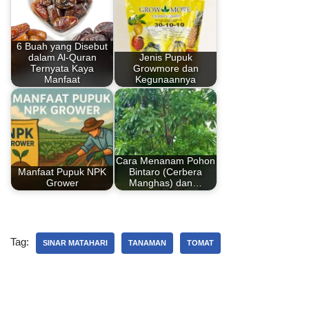
b
st
A
dI
o
p
n
6 Buah yang Disebut
dalam Al-Quran
Jenis Pupuk
o
p
Ternyata Kaya
Growmore dan
Manfaat
Kegunaannya
k
Cara Menanam Pohon
Manfaat Pupuk NPK
Bintaro (Cerbera
Grower
Manghas) dan…
Tag:
SINAR MATAHARI
TANAMAN
TOMAT