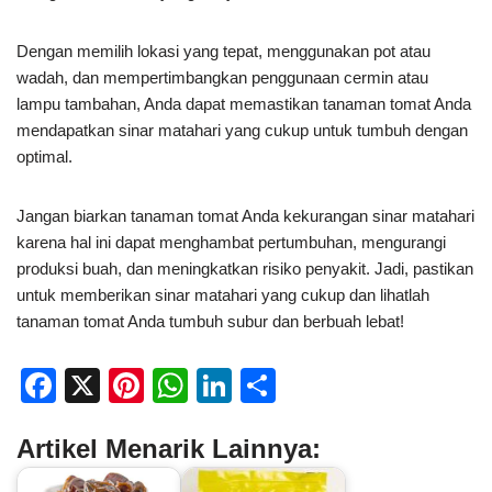
Dengan memilih lokasi yang tepat, menggunakan pot atau
wadah, dan mempertimbangkan penggunaan cermin atau
lampu tambahan, Anda dapat memastikan tanaman tomat Anda
mendapatkan sinar matahari yang cukup untuk tumbuh dengan
optimal.
Jangan biarkan tanaman tomat Anda kekurangan sinar matahari
karena hal ini dapat menghambat pertumbuhan, mengurangi
produksi buah, dan meningkatkan risiko penyakit. Jadi, pastikan
untuk memberikan sinar matahari yang cukup dan lihatlah
tanaman tomat Anda tumbuh subur dan berbuah lebat!
F
X
Pi
W
Li
S
a
nt
h
n
h
Artikel Menarik Lainnya:
c
er
at
k
ar
e
e
s
e
e