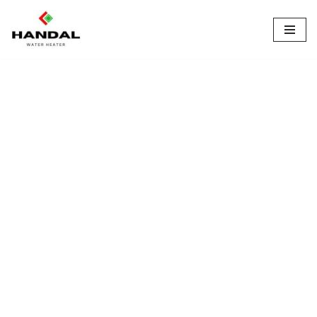
Lompat
ke
konten