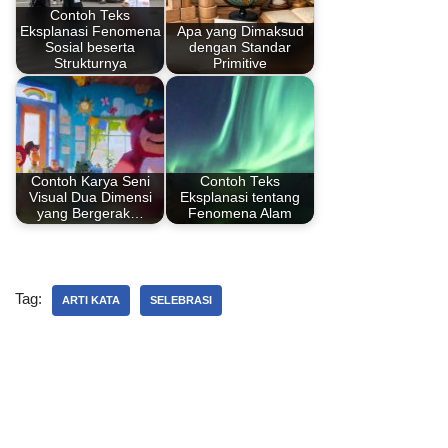
o
p
n
Contoh Teks
Eksplanasi Fenomena
Apa yang Dimaksud
o
p
Sosial beserta
dengan Standar
Strukturnya
Primitive
k
Contoh Karya Seni
Contoh Teks
Visual Dua Dimensi
Eksplanasi tentang
yang Bergerak…
Fenomena Alam
Tag:
ARTI KATA
SELEBRASI