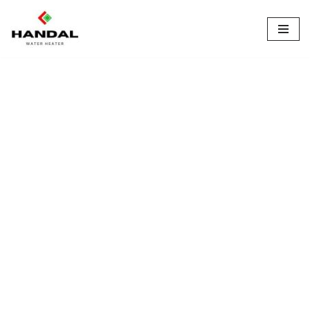
Lompat
ke
konten