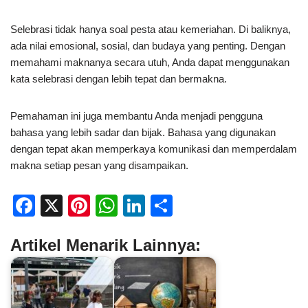
Selebrasi tidak hanya soal pesta atau kemeriahan. Di baliknya,
ada nilai emosional, sosial, dan budaya yang penting. Dengan
memahami maknanya secara utuh, Anda dapat menggunakan
kata selebrasi dengan lebih tepat dan bermakna.
Pemahaman ini juga membantu Anda menjadi pengguna
bahasa yang lebih sadar dan bijak. Bahasa yang digunakan
dengan tepat akan memperkaya komunikasi dan memperdalam
makna setiap pesan yang disampaikan.
F
X
Pi
W
Li
S
a
nt
h
n
h
Artikel Menarik Lainnya:
c
er
at
k
ar
e
e
s
e
e
b
st
A
dI