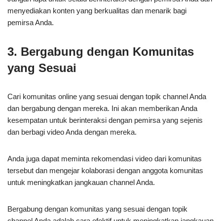
menyediakan konten yang berkualitas dan menarik bagi
pemirsa Anda.
3. Bergabung dengan Komunitas
yang Sesuai
Cari komunitas online yang sesuai dengan topik channel Anda
dan bergabung dengan mereka. Ini akan memberikan Anda
kesempatan untuk berinteraksi dengan pemirsa yang sejenis
dan berbagi video Anda dengan mereka.
Anda juga dapat meminta rekomendasi video dari komunitas
tersebut dan mengejar kolaborasi dengan anggota komunitas
untuk meningkatkan jangkauan channel Anda.
Bergabung dengan komunitas yang sesuai dengan topik
channel Anda adalah cara efektif untuk meningkatkan jangkauan