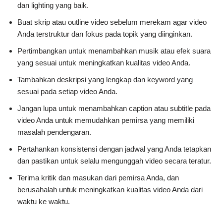
dan lighting yang baik.
Buat skrip atau outline video sebelum merekam agar video
Anda terstruktur dan fokus pada topik yang diinginkan.
Pertimbangkan untuk menambahkan musik atau efek suara
yang sesuai untuk meningkatkan kualitas video Anda.
Tambahkan deskripsi yang lengkap dan keyword yang
sesuai pada setiap video Anda.
Jangan lupa untuk menambahkan caption atau subtitle pada
video Anda untuk memudahkan pemirsa yang memiliki
masalah pendengaran.
Pertahankan konsistensi dengan jadwal yang Anda tetapkan
dan pastikan untuk selalu mengunggah video secara teratur.
Terima kritik dan masukan dari pemirsa Anda, dan
berusahalah untuk meningkatkan kualitas video Anda dari
waktu ke waktu.