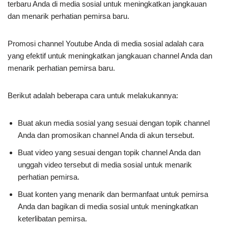
terbaru Anda di media sosial untuk meningkatkan jangkauan
dan menarik perhatian pemirsa baru.
Promosi channel Youtube Anda di media sosial adalah cara
yang efektif untuk meningkatkan jangkauan channel Anda dan
menarik perhatian pemirsa baru.
Berikut adalah beberapa cara untuk melakukannya:
Buat akun media sosial yang sesuai dengan topik channel
Anda dan promosikan channel Anda di akun tersebut.
Buat video yang sesuai dengan topik channel Anda dan
unggah video tersebut di media sosial untuk menarik
perhatian pemirsa.
Buat konten yang menarik dan bermanfaat untuk pemirsa
Anda dan bagikan di media sosial untuk meningkatkan
keterlibatan pemirsa.