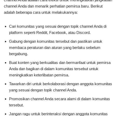
channel Anda dan menarik perhatian pemirsa baru. Berikut
adalah beberapa cara untuk melakukannya:
Cari komunitas yang sesuai dengan topik channel Anda di
platform seperti Reddit, Facebook, atau Discord.
Gabung dengan komunitas tersebut dan pastikan untuk
membaca peraturan dan aturan yang berlaku sebelum
bergabung.
Buat konten yang berkualitas dan bermanfaat untuk pemirsa
Anda dan bagikan di dalam komunitas tersebut untuk
meningkatkan keterlibatan pemirsa.
Tawarkan diri untuk berkolaborasi dengan anggota komunitas
yang sesuai dengan topik channel Anda.
Promosikan channel Anda secara alami di dalam komunitas
tersebut.
Jangan ragu untuk berinteraksi dengan anggota komunitas