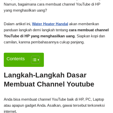
Namun, bagaimana cara membuat channel YouTube di HP
yang menghasilkan uang?
Dalam artikel ini,
Water Heater Handal
akan memberikan
panduan langkah demi langkah tentang
cara membuat channel
YouTube di HP yang menghasilkan uang
. Siapkan kopi dan
camilan, karena pembahasannya cukup panjang.
Contents
Langkah-Langkah Dasar
Membuat Channel Youtube
Anda bisa membuat channel YouTube baik di HP, PC, Laptop
atau apapun gadget Anda. Asalkan, gawai tersebut terkoneksi
internet.