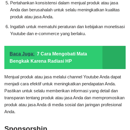
Pertahankan konsistensi dalam menjual produk atau jasa
Anda dan berusahalah untuk selalu meningkatkan kualitas
produk atau jasa Anda.
Ingatlah untuk mematuhi peraturan dan kebijakan monetisasi
Youtube dan e-commerce yang berlaku.
Baca Juga:
7 Cara Mengobati Mata
Bengkak Karena Radiasi HP
Menjual produk atau jasa melalui channel Youtube Anda dapat
menjadi cara efektif untuk meningkatkan pendapatan Anda.
Pastikan untuk selalu memberikan informasi yang detail dan
transparan tentang produk atau jasa Anda dan mempromosikan
produk atau jasa Anda di media sosial dan jaringan profesional
Anda.
Sponsorship