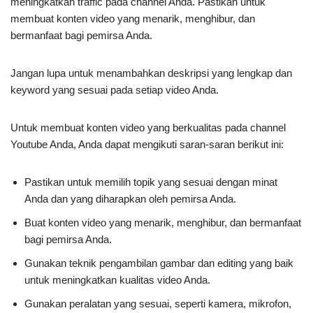
meningkatkan traffic pada channel Anda. Pastikan untuk
membuat konten video yang menarik, menghibur, dan
bermanfaat bagi pemirsa Anda.
Jangan lupa untuk menambahkan deskripsi yang lengkap dan
keyword yang sesuai pada setiap video Anda.
Untuk membuat konten video yang berkualitas pada channel
Youtube Anda, Anda dapat mengikuti saran-saran berikut ini:
Pastikan untuk memilih topik yang sesuai dengan minat
Anda dan yang diharapkan oleh pemirsa Anda.
Buat konten video yang menarik, menghibur, dan bermanfaat
bagi pemirsa Anda.
Gunakan teknik pengambilan gambar dan editing yang baik
untuk meningkatkan kualitas video Anda.
Gunakan peralatan yang sesuai, seperti kamera, mikrofon,