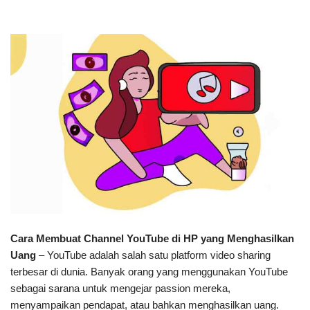
Cara Membuat Channel YouTube di HP yang Menghasilkan
Uang
– YouTube adalah salah satu platform video sharing
terbesar di dunia. Banyak orang yang menggunakan YouTube
sebagai sarana untuk mengejar passion mereka,
menyampaikan pendapat, atau bahkan menghasilkan uang.