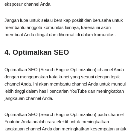
eksposur channel Anda.
Jangan lupa untuk selalu bersikap positif dan berusaha untuk
membantu anggota komunitas lainnya, karena ini akan
membuat Anda diingat dan dihormati di dalam komunitas.
4. Optimalkan SEO
Optimalkan SEO (Search Engine Optimization) channel Anda
dengan menggunakan kata kunci yang sesuai dengan topik
channel Anda. Ini akan membantu channel Anda untuk muncul
lebih tinggi dalam hasil pencarian YouTube dan meningkatkan
jangkauan channel Anda.
Optimalkan SEO (Search Engine Optimization) pada channel
Youtube Anda adalah cara efektif untuk meningkatkan
jangkauan channel Anda dan meningkatkan kesempatan untuk