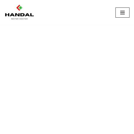
Lompat
ke
konten