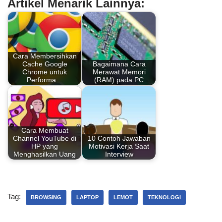
Artikel Menarik Lainnya:
c
er
at
k
ar
e
e
s
e
e
b
st
A
dI
o
p
n
Cara Membersihkan
Cache Google
Bagaimana Cara
o
p
Chrome untuk
Merawat Memori
Performa…
(RAM) pada PC
k
Cara Membuat
Channel YouTube di
10 Contoh Jawaban
HP yang
Motivasi Kerja Saat
Menghasilkan Uang
Interview
Tag:
BROWSING
LAPTOP
LEMOT
TEKNOLOGI