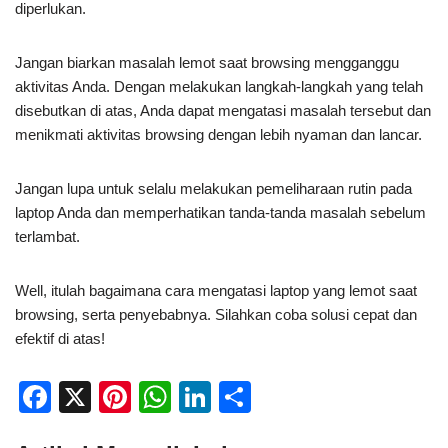
diperlukan.
Jangan biarkan masalah lemot saat browsing mengganggu
aktivitas Anda. Dengan melakukan langkah-langkah yang telah
disebutkan di atas, Anda dapat mengatasi masalah tersebut dan
menikmati aktivitas browsing dengan lebih nyaman dan lancar.
Jangan lupa untuk selalu melakukan pemeliharaan rutin pada
laptop Anda dan memperhatikan tanda-tanda masalah sebelum
terlambat.
Well, itulah bagaimana cara mengatasi laptop yang lemot saat
browsing, serta penyebabnya. Silahkan coba solusi cepat dan
efektif di atas!
F
X
Pi
W
Li
S
a
nt
h
n
h