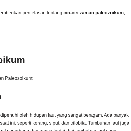
mberikan penjelasan tentang
ciri-ciri zaman paleozoikum
,
zoikum
man Paleozoikum:
p
dipenuhi oleh hidupan laut yang sangat beragam. Ada banyak
at ini, seperti kerang, siput, dan trilobita. Tumbuhan laut juga
gat sederhana dan hanya terdiri dari tumbuhan laut yang