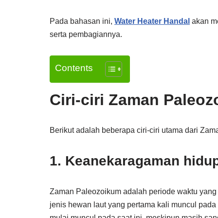
Pada bahasan ini,
Water Heater Handal
akan me
serta pembagiannya.
Contents
Ciri-ciri Zaman Paleo
Berikut adalah beberapa ciri-ciri utama dari Za
1. Keanekaragaman hidu
Zaman Paleozoikum adalah periode waktu yang 
jenis hewan laut yang pertama kali muncul pada sa
mulai muncul pada saat ini, meskipun masih san