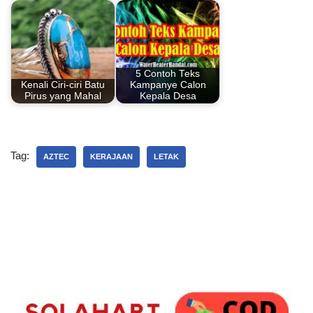
5 Contoh Teks
Kenali Ciri-ciri Batu
Kampanye Calon
Pirus yang Mahal
Kepala Desa
Tag:
AZTEC
KERAJAAN
LETAK