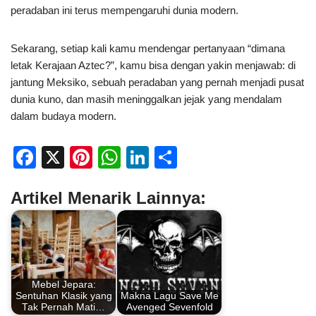
peradaban ini terus mempengaruhi dunia modern.
Sekarang, setiap kali kamu mendengar pertanyaan “dimana
letak Kerajaan Aztec?”, kamu bisa dengan yakin menjawab: di
jantung Meksiko, sebuah peradaban yang pernah menjadi pusat
dunia kuno, dan masih meninggalkan jejak yang mendalam
dalam budaya modern.
F
X
Pi
W
Li
S
a
nt
h
n
h
Artikel Menarik Lainnya:
c
er
at
k
ar
e
e
s
e
e
b
st
A
dI
o
p
n
Mebel Jepara:
o
p
Sentuhan Klasik yang
Makna Lagu Save Me
Tak Pernah Mati…
Avenged Sevenfold
k