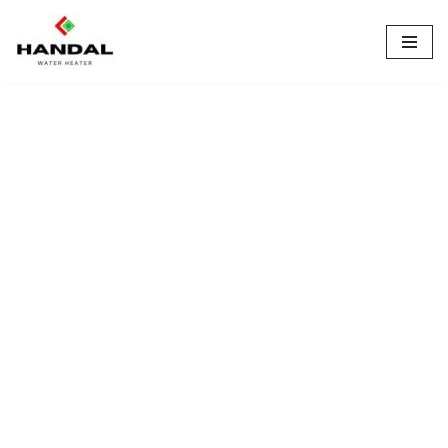
Lompat
ke
konten