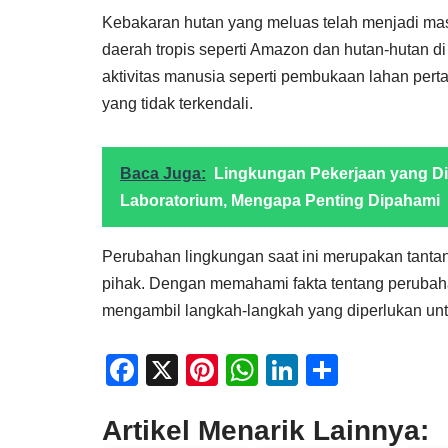
Kebakaran hutan yang meluas telah menjadi masa
daerah tropis seperti Amazon dan hutan-hutan di
aktivitas manusia seperti pembukaan lahan pert
yang tidak terkendali.
Baca Juga:
Lingkungan Pekerjaan yang Dis
Laboratorium, Mengapa Penting Dipahami
Perubahan lingkungan saat ini merupakan tanta
pihak. Dengan memahami fakta tentang perubahan 
mengambil langkah-langkah yang diperlukan untu
F
X
Pi
W
Li
S
a
nt
h
n
h
Artikel Menarik Lainnya:
c
er
at
k
ar