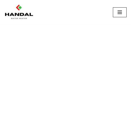
Lompat
ke
konten