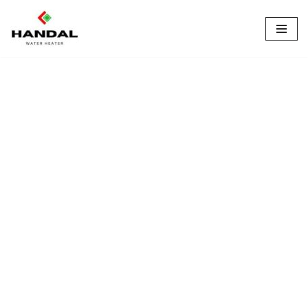
Lompat
ke
konten