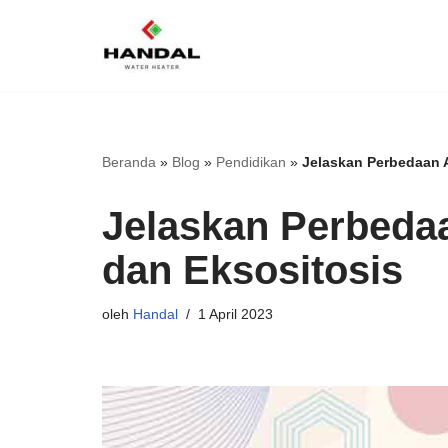
Lompat
ke
konten
Beranda
»
Blog
»
Pendidikan
»
Jelaskan Perbedaan A
Jelaskan Perbedaa
dan Eksositosis
oleh
Handal
1 April 2023