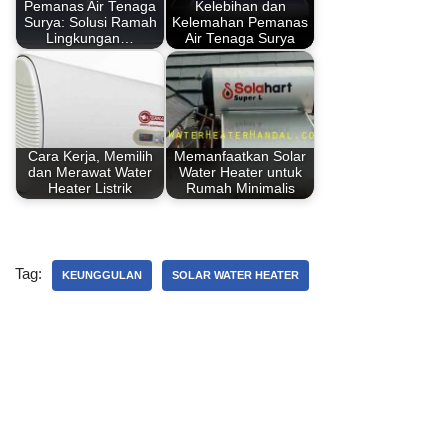
Pemanas Air Tenaga
Kelebihan dan
o
p
Surya: Solusi Ramah
Kelemahan Pemanas
Lingkungan…
Air Tenaga Surya
k
Cara Kerja, Memilih
Memanfaatkan Solar
dan Merawat Water
Water Heater untuk
Heater Listrik
Rumah Minimalis
Tag:
KEUNGGULAN
SOLAR WATER HEATER