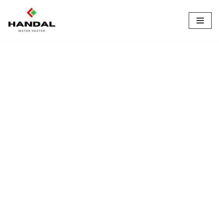
Lompat
ke
konten