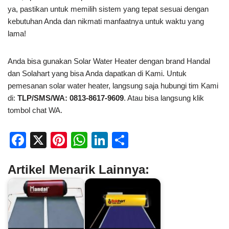
ya, pastikan untuk memilih sistem yang tepat sesuai dengan
kebutuhan Anda dan nikmati manfaatnya untuk waktu yang
lama!
Anda bisa gunakan Solar Water Heater dengan brand Handal
dan Solahart yang bisa Anda dapatkan di Kami. Untuk
pemesanan solar water heater, langsung saja hubungi tim Kami
di:
TLP/SMS/WA: 0813-8617-9609
. Atau bisa langsung klik
tombol chat WA.
F
X
Pi
W
Li
S
a
nt
h
n
h
Artikel Menarik Lainnya:
c
er
at
k
ar
e
e
s
e
e
b
st
A
dI
o
p
n