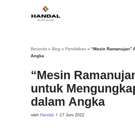
Lompat
ke
konten
Beranda
»
Blog
»
Pendidikan
»
“Mesin Ramanujan” A
Angka
“Mesin Ramanujan
untuk Mengungkap
dalam Angka
oleh
Handal
17 Juni 2022