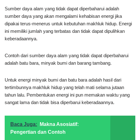
Sumber daya alam yang tidak dapat diperbaharui adalah
sumber daya yang akan mengalami kehabisan energi jika
dipakai terus-menerus untuk kebutuhan makhluk hidup. Energi
ini memiliki jumlah yang terbatas dan tidak dapat dipulihkan
keberadaannya.
Contoh dari sumber daya alam yang tidak dapat diperbaharui
adalah batu bara, minyak bumi dan barang tambang.
Untuk energi minyak bumi dan batu bara adalah hasil dari
tertimbunnya makhluk hidup yang telah mati selama jutaan
tahun lalu. Pembentukan energi ini pun memakan waktu yang
sangat lama dan tidak bisa diperbarui keberadaannya.
Baca Juga:
Makna Asosiatif:
Pengertian dan Contoh