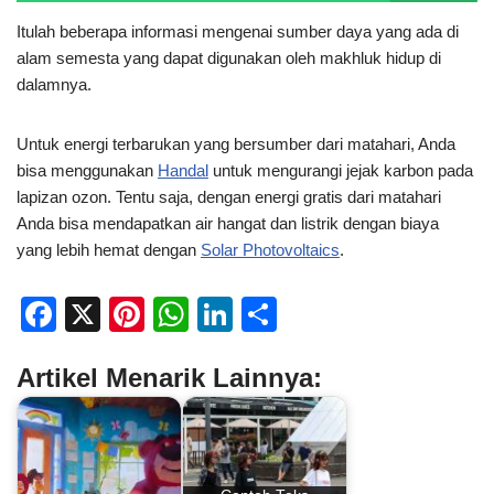
Itulah beberapa informasi mengenai sumber daya yang ada di
alam semesta yang dapat digunakan oleh makhluk hidup di
dalamnya.
Untuk energi terbarukan yang bersumber dari matahari, Anda
bisa menggunakan
Handal
untuk mengurangi jejak karbon pada
lapizan ozon. Tentu saja, dengan energi gratis dari matahari
Anda bisa mendapatkan air hangat dan listrik dengan biaya
yang lebih hemat dengan
Solar Photovoltaics
.
F
X
Pi
W
Li
S
a
nt
h
n
h
Artikel Menarik Lainnya:
c
er
at
k
ar
e
e
s
e
e
b
st
A
dI
o
p
n