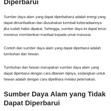
Diperbarui
Sumber daya alam yang dapat diperbaharui adalah energi yang
dapat dimanfaatkan dan diusahakan kembali keberadaannya
jika sudah habis dipakai. Sehingga, sumber daya ini dapat terus-
menerus memberikan manfaat kepada umat manusia.
Contoh dari sumber daya alam yang dapat diperbarui adalah
tumbuhan dan hewan.
Tumbuhan dan hewan merupakan sumber daya alam yang
dapat diperbarui dengan cara ditanam bijinya, sedangkan untuk
hewan adalah dengan cara dipelihara melalui peternakan.
Sumber Daya Alam yang Tidak
Dapat Diperbarui