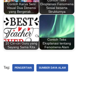
Contoh Teks
Contoh Karya Seni
Eksplanasi Fenomena
o
p
Visual Dua Dimensi
Sosial beserta
yang Bergerak…
Strukturnya
k
Contoh Teks
10 Ciri-ciri Guru yang
Eksplanasi tentang
Sayang Sama Kita
Fenomena Alam
Tag:
PENGERTIAN
SUMBER DAYA ALAM