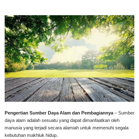
Pengertian Sumber Daya Alam dan Pembagiannya
– Sumber
daya alam adalah sesuatu yang dapat dimanfaatkan oleh
manusia yang terjadi secara alamiah untuk memenuhi segala
kebutuhan makhluk hidup.