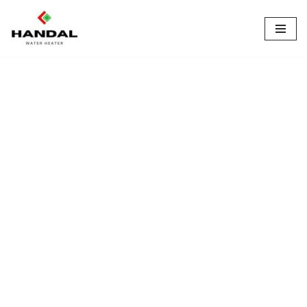
Lompat
ke
konten