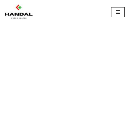
Lompat
ke
konten