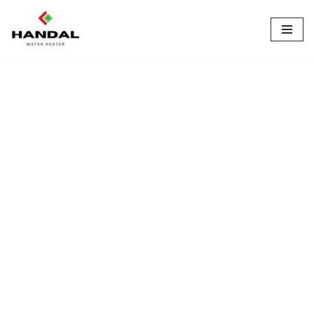
Lompat
ke
konten