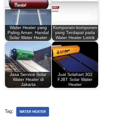
e
e
s
e
e
b
st
A
dI
o
p
n
Water Heater yang
Komponen-komponen
o
p
Paling Aman: Handal
yang Terdapat pada
Solar Water Heater
Water Heater Listrik
k
Jasa Service Solar
Jual Solahart 302
Water Heater di
FJBT Solar Water
Jakarta
Heater
Tag:
WATER HEATER