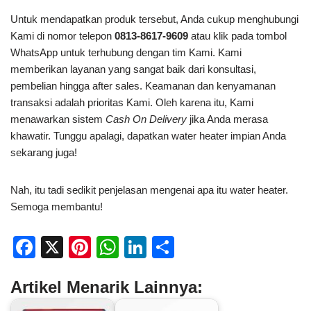
Untuk mendapatkan produk tersebut, Anda cukup menghubungi
Kami di nomor telepon
0813-8617-9609
atau klik pada tombol
WhatsApp untuk terhubung dengan tim Kami. Kami
memberikan layanan yang sangat baik dari konsultasi,
pembelian hingga after sales. Keamanan dan kenyamanan
transaksi adalah prioritas Kami. Oleh karena itu, Kami
menawarkan sistem
Cash On Delivery
jika Anda merasa
khawatir. Tunggu apalagi, dapatkan water heater impian Anda
sekarang juga!
Nah, itu tadi sedikit penjelasan mengenai apa itu water heater.
Semoga membantu!
F
X
Pi
W
Li
S
a
nt
h
n
h
Artikel Menarik Lainnya:
c
er
at
k
ar