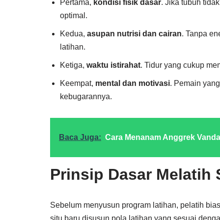
Pertama,
kondisi fisik dasar
. Jika tubuh tid
optimal.
Kedua,
asupan nutrisi dan cairan
. Tanpa en
latihan.
Ketiga,
waktu istirahat
. Tidur yang cukup me
Keempat,
mental dan motivasi
. Pemain yang
kebugarannya.
Baca Juga:
Cara Menanam Anggrek Vanda
Prinsip Dasar Melatih
Sebelum menyusun program latihan, pelatih biasa
situ baru disusun pola latihan yang sesuai den