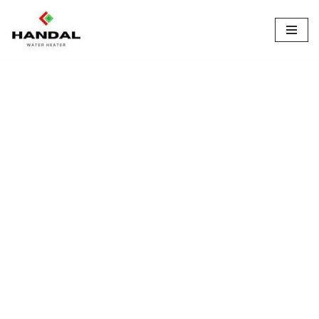
Lompat
ke
konten