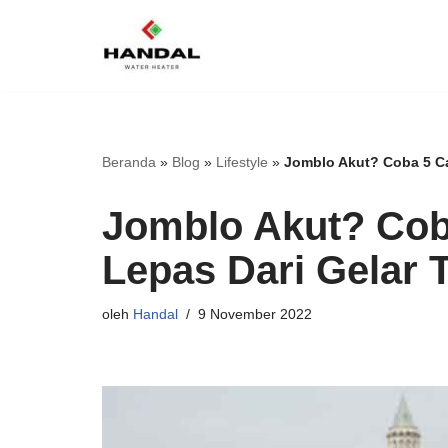
Lompat
ke
konten
Beranda
»
Blog
»
Lifestyle
»
Jomblo Akut? Coba 5 Car
Jomblo Akut? Coba
Lepas Dari Gelar 
oleh
Handal
9 November 2022