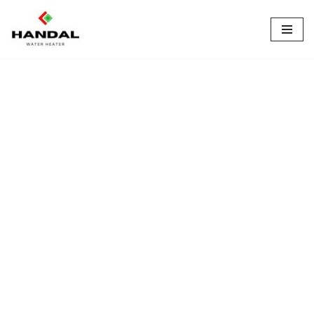
Lompat
ke
konten