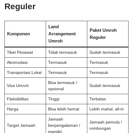
Reguler
Land
Paket Umroh
Komponen
Arrangement
Reguler
Umroh
Tiket Pesawat
Tidak termasuk
Sudah termasuk
Akomodasi
Termasuk
Termasuk
Transportasi Lokal
Termasuk
Termasuk
Bisa termasuk /
Visa Umroh
Sudah termasuk
opsional
Fleksibilitas
Tinggi
Terbatas
Harga
Bisa lebih hemat
Lebih mahal, all-in
Jamaah
Jamaah pemula /
Target Jamaah
berpengalaman /
rombongan
mandiri