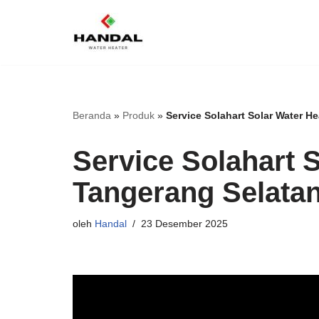
Lompat
ke
konten
Beranda
»
Produk
»
Service Solahart Solar Water H
Service Solahart 
Tangerang Selata
oleh
Handal
23 Desember 2025