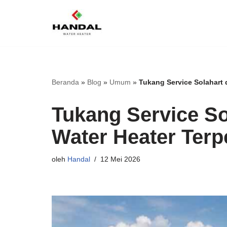
Lompat
ke
konten
Beranda
»
Blog
»
Umum
»
Tukang Service Solahart 
Tukang Service So
Water Heater Terp
oleh
Handal
12 Mei 2026