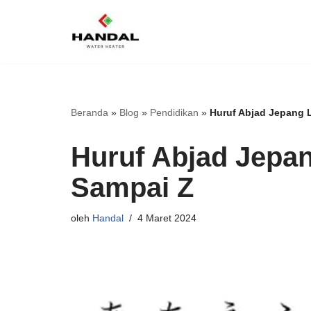
Lompat
ke
konten
Beranda
»
Blog
»
Pendidikan
»
Huruf Abjad Jepang 
Huruf Abjad Jepan
Sampai Z
oleh
Handal
4 Maret 2024