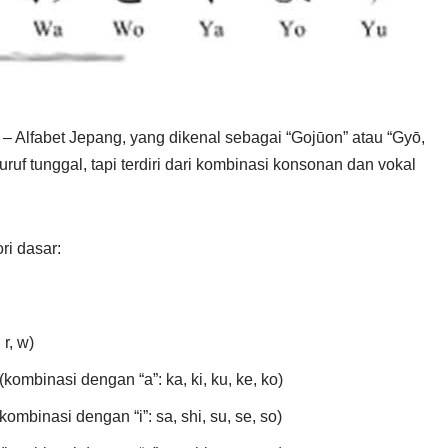
– Alfabet Jepang, yang dikenal sebagai “Gojūon” atau “Gyō,
-huruf tunggal, tapi terdiri dari kombinasi konsonan dan vokal
ri dasar:
 r, w)
ombinasi dengan “a”: ka, ki, ku, ke, ko)
mbinasi dengan “i”: sa, shi, su, se, so)