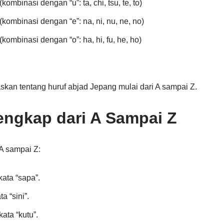
mbinasi dengan “u”: ta, chi, tsu, te, to)
ombinasi dengan “e”: na, ni, nu, ne, no)
ombinasi dengan “o”: ha, hi, fu, he, ho)
kan tentang huruf abjad Jepang mulai dari A sampai Z.
engkap dari A Sampai Z
 A sampai Z:
ata “sapa”.
a “sini”.
ata “kutu”.