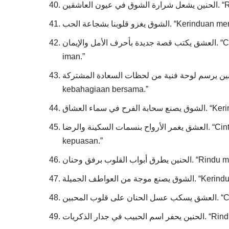
اشقين
يغزو قلوبنا بشجاعة الحب
العشق يكتب قصة جديدة بأحرف الأمل والإيمان. “Cinta menulis kisah baru dengan huruf-huruf harapan dan
iman.”
الحنين يرسم لوحة فنية من لحظات السعادة المشتركة. “Rindu menggambar lukisan seni dari mome
kebahagiaan bersama.”
اء العشاق
العشق يغمر الأرواح بنسمات السكينة والرضا. “Cinta melimpahi jiwa dengan hembusan ketenangan dan
kepuasan.”
قلوب برفق وحنان
لعواطف الجميلة
محبين
ار الذكريات