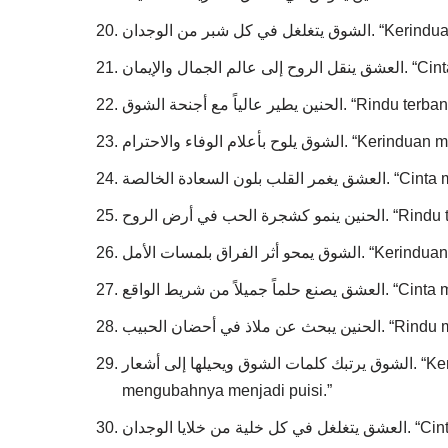
ل شبر من الوجدان
ل والإيمان
ر عالياً مع أجنحة الشوق
علام الوفاء والاحترام
سعادة الخالصة
حب في أرض الروح
فراق بلمسات الأمل
من شريط الواقع
ي أحضان الحبيب
الشوق يرتبك كلمات الشوق ويحيلها إلى أشعار. “Kerinduan menjadikan kata-kata kerinduan berantakan dan
mengubahnya menjadi puisi.”
يا الوجدان