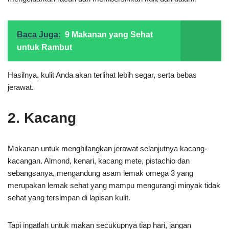
Baca Juga:
9 Makanan yang Sehat
untuk Rambut
Hasilnya, kulit Anda akan terlihat lebih segar, serta bebas
jerawat.
2. Kacang
Makanan untuk menghilangkan jerawat selanjutnya kacang-
kacangan. Almond, kenari, kacang mete, pistachio dan
sebangsanya, mengandung asam lemak omega 3 yang
merupakan lemak sehat yang mampu mengurangi minyak tidak
sehat yang tersimpan di lapisan kulit.
Tapi ingatlah untuk makan secukupnya tiap hari, jangan