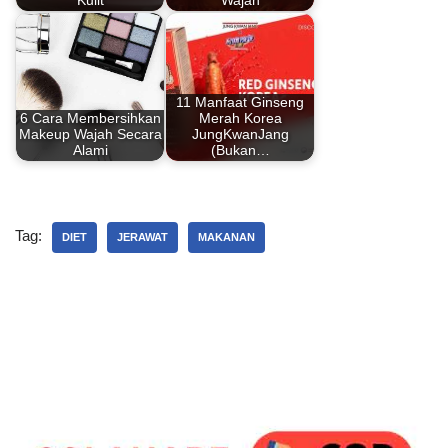
Kulit
Wajah
k
11 Manfaat Ginseng
6 Cara Membersihkan
Merah Korea
Makeup Wajah Secara
JungKwanJang
Alami
(Bukan…
Tag:
DIET
JERAWAT
MAKANAN