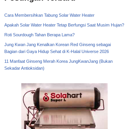
Cara Membersihkan Tabung Solar Water Heater
Apakah Solar Water Heater Tetap Berfungsi Saat Musim Hujan?
Roti Sourdough Tahan Berapa Lama?
Jung Kwan Jang Kenalkan Korean Red Ginseng sebagai
Bagian dari Gaya Hidup Sehat di K-Halal Universe 2026
11 Manfaat Ginseng Merah Korea JungKwanJang (Bukan
Sekadar Antioksidan)