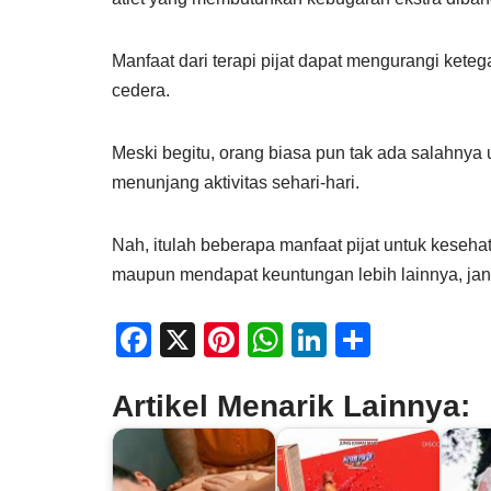
Manfaat dari terapi pijat dapat mengurangi kete
cedera.
Meski begitu, orang biasa pun tak ada salahnya
menunjang aktivitas sehari-hari.
Nah, itulah beberapa manfaat pijat untuk kesehat
maupun mendapat keuntungan lebih lainnya, jang
F
X
Pi
W
Li
S
a
nt
h
n
h
Artikel Menarik Lainnya:
c
er
at
k
ar
e
e
s
e
e
b
st
A
dI