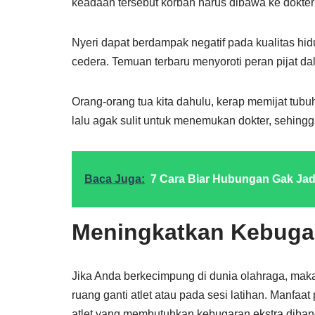
keadaan tersebut korban harus dibawa ke dokter 
Nyeri dapat berdampak negatif pada kualitas hi
cedera. Temuan terbaru menyoroti peran pijat d
Orang-orang tua kita dahulu, kerap memijat tubuh 
lalu agak sulit untuk menemukan dokter, sehingg
Baca Juga:
7 Cara Biar Hubungan Gak Jadi
Meningkatkan Kebugar
Jika Anda berkecimpung di dunia olahraga, maka s
ruang ganti atlet atau pada sesi latihan. Manfaat
atlet yang membutuhkan kebugaran ekstra diband