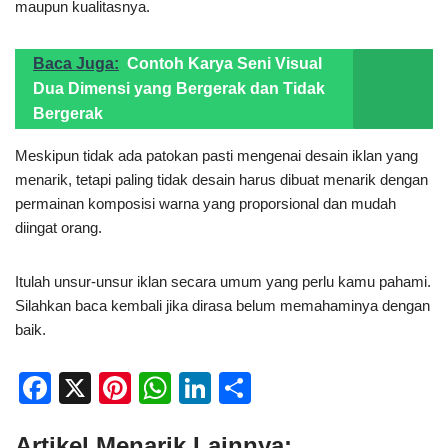
maupun kualitasnya.
Baca Juga:
Contoh Karya Seni Visual
Dua Dimensi yang Bergerak dan Tidak
Bergerak
Meskipun tidak ada patokan pasti mengenai desain iklan yang
menarik, tetapi paling tidak desain harus dibuat menarik dengan
permainan komposisi warna yang proporsional dan mudah
diingat orang.
Itulah unsur-unsur iklan secara umum yang perlu kamu pahami.
Silahkan baca kembali jika dirasa belum memahaminya dengan
baik.
F
X
Pi
W
Li
S
a
nt
h
n
h
Artikel Menarik Lainnya: