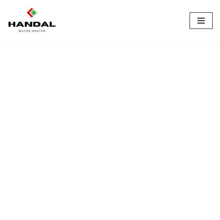
Lompat
ke
konten