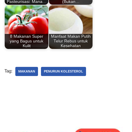
Pasteurisasi: Mana…
(Bukan…
k
8 Makanan Super
Manfaat Makan Putih
yang Bagus untuk
Telur Rebus untuk
Kulit
Kesehatan
Tag:
MAKANAN
PENURUN KOLESTEROL