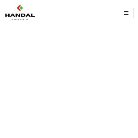
Lompat
ke
konten