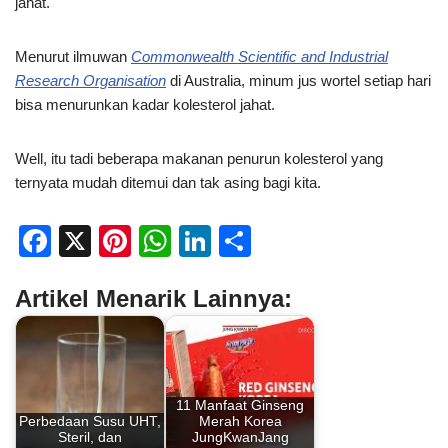
jahat.
Menurut ilmuwan
Commonwealth Scientific and Industrial
Research Organisation
di Australia, minum jus wortel setiap hari
bisa menurunkan kadar kolesterol jahat.
Well, itu tadi beberapa makanan penurun kolesterol yang
ternyata mudah ditemui dan tak asing bagi kita.
F
X
Pi
W
Li
S
a
nt
h
n
h
Artikel Menarik Lainnya:
c
er
at
k
ar
e
e
s
e
e
b
st
A
dI
o
p
n
11 Manfaat Ginseng
Perbedaan Susu UHT,
Merah Korea
o
p
Steril, dan
JungKwanJang