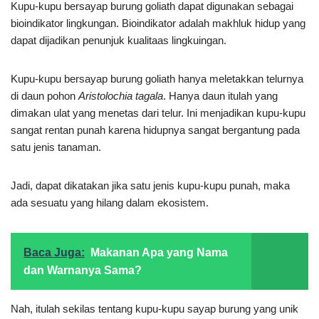
Kupu-kupu bersayap burung goliath dapat digunakan sebagai
bioindikator lingkungan. Bioindikator adalah makhluk hidup yang
dapat dijadikan penunjuk kualitaas lingkuingan.
Kupu-kupu bersayap burung goliath hanya meletakkan telurnya
di daun pohon
Aristolochia tagala
. Hanya daun itulah yang
dimakan ulat yang menetas dari telur. Ini menjadikan kupu-kupu
sangat rentan punah karena hidupnya sangat bergantung pada
satu jenis tanaman.
Jadi, dapat dikatakan jika satu jenis kupu-kupu punah, maka
ada sesuatu yang hilang dalam ekosistem.
Baca Juga:
Makanan Apa yang Nama
dan Warnanya Sama?
Nah, itulah sekilas tentang kupu-kupu sayap burung yang unik