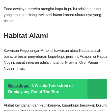
Pada awalnya mereka mengira kupu-kupu itu adalah burung
yang tengah terbang melintasi hutan karena ukurannya yang
besar.
Habitat Alami
Kawasan Pegunungan Arfak di kawasan utara Papua adalah
pusat terbesar penyebaran kupu-kupu jenis ini. Adapun di Papua
Nugini, pusat sebaran adalah hutan di Provinsi Oro, Papua
Nugini Timur.
Baca Juga:
6 Wisata Terekstrim di
Dunia yang Out of The Box
Akibat keindahan dan keunikannya, kupu-kupu bersayap burung