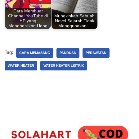
Cara Membuat
Channel YouTube di
Mungkinkah Sebuah
HP yang
Novel Sejarah Tidak
Menghasilkan Uang
Menggunakan…
Tag:
CARA MEMASANG
PANDUAN
PERAWATAN
WATER HEATER
WATER HEATER LISTRIK