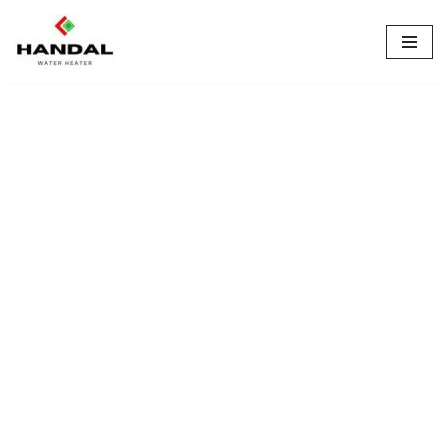
Lompat
ke
konten