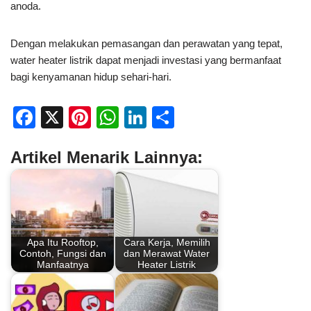
anoda.
Dengan melakukan pemasangan dan perawatan yang tepat,
water heater listrik dapat menjadi investasi yang bermanfaat
bagi kenyamanan hidup sehari-hari.
F
X
Pi
W
Li
S
a
nt
h
n
h
Artikel Menarik Lainnya:
c
er
at
k
ar
e
e
s
e
e
b
st
A
dI
o
p
n
Apa Itu Rooftop,
Cara Kerja, Memilih
o
p
Contoh, Fungsi dan
dan Merawat Water
Manfaatnya
Heater Listrik
k