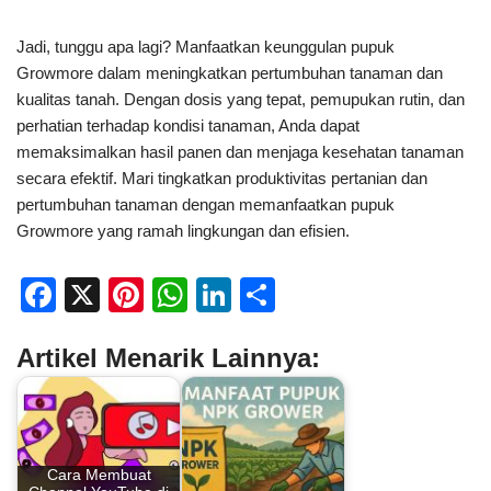
Jadi, tunggu apa lagi? Manfaatkan keunggulan pupuk
Growmore dalam meningkatkan pertumbuhan tanaman dan
kualitas tanah. Dengan dosis yang tepat, pemupukan rutin, dan
perhatian terhadap kondisi tanaman, Anda dapat
memaksimalkan hasil panen dan menjaga kesehatan tanaman
secara efektif. Mari tingkatkan produktivitas pertanian dan
pertumbuhan tanaman dengan memanfaatkan pupuk
Growmore yang ramah lingkungan dan efisien.
F
X
Pi
W
Li
S
a
nt
h
n
h
Artikel Menarik Lainnya:
c
er
at
k
ar
e
e
s
e
e
b
st
A
dI
o
p
n
Cara Membuat