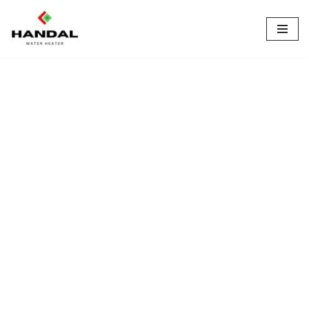
Lompat
ke
konten