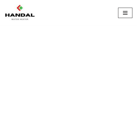
Lompat
ke
konten